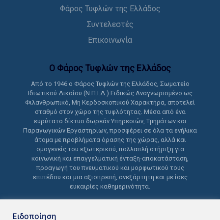
Φάρος Τυφλών της Ελλάδος
Συντελεστές
Επικοινωνία
Ο Φάρος Τυφλών της Ελλάδoς
Από το 1946 ο Φάρος Τυφλών της Ελλάδος, Σωματείο
Ιδιωτικού Δικαίου (Ν.Π.Ι.Δ.) Ειδικώς Αναγνωρισμένο ως
Φιλανθρωπικό, Μη Κερδοσκοπικού Χαρακτήρα, αποτελεί
σταθμό στον χώρο της τυφλότητας. Μέσα από ένα
ευρύτατο δίκτυο δωρεάν Υπηρεσιών, Τμημάτων και
Παραγωγικών Εργαστηρίων, προσφέρει σε όλα τα ενήλικα
άτομα με προβλήματα όρασης της χώρας, αλλά και
ομογενείς του εξωτερικού, πολλαπλή στήριξη για
κοινωνική και επαγγελματική ένταξη-αποκατάσταση,
προαγωγή του πνευματικού και μορφωτικού τους
επιπέδου και μια αξιοπρεπή, ανεξάρτητη και με ίσες
ευκαιρίες καθημερινότητα.
Ειδοποίηση