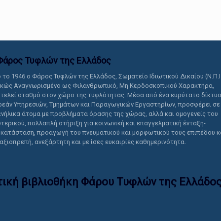
αυτό το περιεχόμενο.
Φάρος Τυφλών της Ελλάδoς
 το 1946 ο Φάρος Τυφλών της Ελλάδος, Σωματείο Ιδιωτικού Δικαίου (Ν.Π.Ι
ικώς Αναγνωρισμένο ως Φιλανθρωπικό, Μη Κερδοσκοπικού Χαρακτήρα,
τελεί σταθμό στον χώρο της τυφλότητας. Μέσα από ένα ευρύτατο δίκτυ
εάν Υπηρεσιών, Τμημάτων και Παραγωγικών Εργαστηρίων, προσφέρει σε
ενήλικα άτομα με προβλήματα όρασης της χώρας, αλλά και ομογενείς του
τερικού, πολλαπλή στήριξη για κοινωνική και επαγγελματική ένταξη-
κατάσταση, προαγωγή του πνευματικού και μορφωτικού τους επιπέδου κ
 αξιοπρεπή, ανεξάρτητη και με ίσες ευκαιρίες καθημερινότητα.
τική βιβλιοθήκη Φάρου Τυφλών της Ελλάδoς