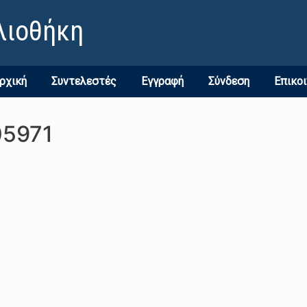
λιοθήκη
ρχική
Συντελεστές
Εγγραφή
Σύνδεση
Επικο
05971