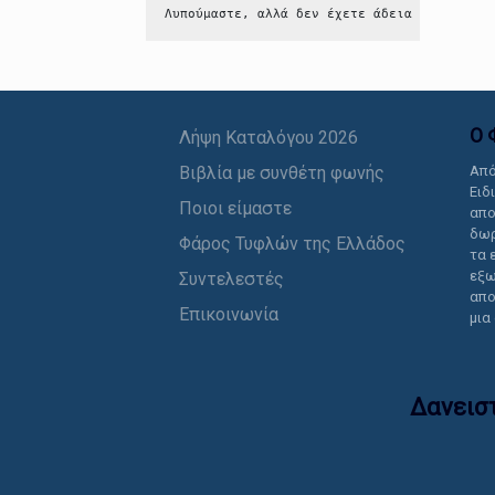
Λυπούμαστε, αλλά δεν έχετε άδεια να δείτε 
Ο 
Λήψη Καταλόγου 2026
Βιβλία με συνθέτη φωνής
Από
Ειδ
Ποιοι είμαστε
απο
δωρ
Φάρος Τυφλών της Ελλάδος
τα 
εξω
Συντελεστές
απο
Επικοινωνία
μια
Δανεισ