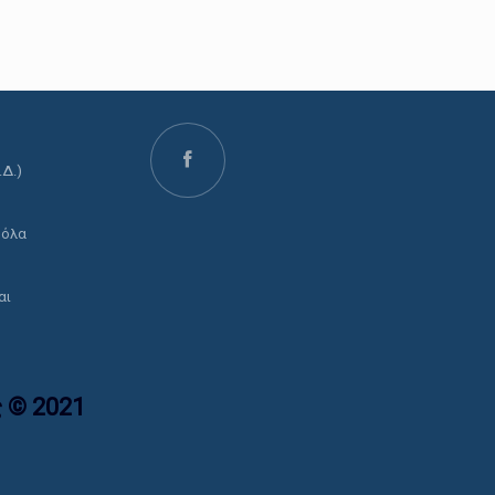
.Δ.)
ο
 όλα
αι
 © 2021