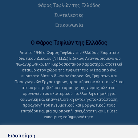
Φάρος Τυφλών της Ελλάδος
Συντελεστές
Επικοινωνία
Ο Φάρος Τυφλών της Ελλάδoς
Από το 1946 ο Φάρος Τυφλών της Ελλάδος, Σωματείο
Ιδιωτικού Δικαίου (Ν.Π.Ι.Δ.) Ειδικώς Αναγνωρισμένο ως
Φιλανθρωπικό, Μη Κερδοσκοπικού Χαρακτήρα, αποτελεί
σταθμό στον χώρο της τυφλότητας. Μέσα από ένα
ευρύτατο δίκτυο δωρεάν Υπηρεσιών, Τμημάτων και
Παραγωγικών Εργαστηρίων, προσφέρει σε όλα τα ενήλικα
άτομα με προβλήματα όρασης της χώρας, αλλά και
ομογενείς του εξωτερικού, πολλαπλή στήριξη για
κοινωνική και επαγγελματική ένταξη-αποκατάσταση,
προαγωγή του πνευματικού και μορφωτικού τους
επιπέδου και μια αξιοπρεπή, ανεξάρτητη και με ίσες
ευκαιρίες καθημερινότητα.
Ειδοποίηση