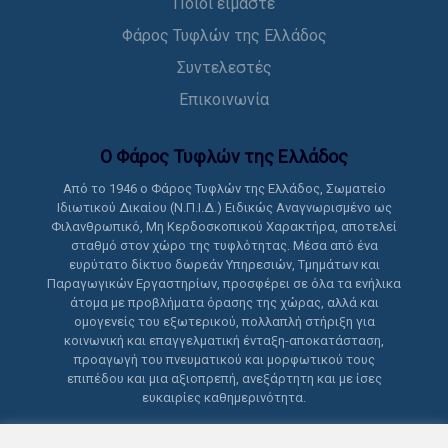
Ποιοι είμαστε
Φάρος Τυφλών της Ελλάδος
Συντελεστές
Επικοινωνία
Ο Φάρος Τυφλών της Ελλάδoς
Από το 1946 ο Φάρος Τυφλών της Ελλάδος, Σωματείο
Ιδιωτικού Δικαίου (Ν.Π.Ι.Δ.) Ειδικώς Αναγνωρισμένο ως
Φιλανθρωπικό, Μη Κερδοσκοπικού Χαρακτήρα, αποτελεί
σταθμό στον χώρο της τυφλότητας. Μέσα από ένα
ευρύτατο δίκτυο δωρεάν Υπηρεσιών, Τμημάτων και
Παραγωγικών Εργαστηρίων, προσφέρει σε όλα τα ενήλικα
άτομα με προβλήματα όρασης της χώρας, αλλά και
ομογενείς του εξωτερικού, πολλαπλή στήριξη για
κοινωνική και επαγγελματική ένταξη-αποκατάσταση,
προαγωγή του πνευματικού και μορφωτικού τους
επιπέδου και μια αξιοπρεπή, ανεξάρτητη και με ίσες
ευκαιρίες καθημερινότητα.