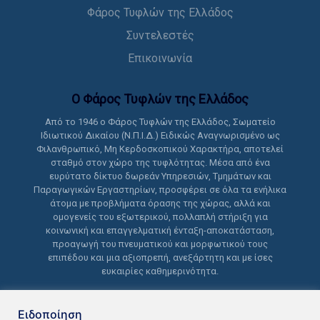
Φάρος Τυφλών της Ελλάδος
Συντελεστές
Επικοινωνία
Ο Φάρος Τυφλών της Ελλάδoς
Από το 1946 ο Φάρος Τυφλών της Ελλάδος, Σωματείο
Ιδιωτικού Δικαίου (Ν.Π.Ι.Δ.) Ειδικώς Αναγνωρισμένο ως
Φιλανθρωπικό, Μη Κερδοσκοπικού Χαρακτήρα, αποτελεί
σταθμό στον χώρο της τυφλότητας. Μέσα από ένα
ευρύτατο δίκτυο δωρεάν Υπηρεσιών, Τμημάτων και
Παραγωγικών Εργαστηρίων, προσφέρει σε όλα τα ενήλικα
άτομα με προβλήματα όρασης της χώρας, αλλά και
ομογενείς του εξωτερικού, πολλαπλή στήριξη για
κοινωνική και επαγγελματική ένταξη-αποκατάσταση,
προαγωγή του πνευματικού και μορφωτικού τους
επιπέδου και μια αξιοπρεπή, ανεξάρτητη και με ίσες
ευκαιρίες καθημερινότητα.
Ειδοποίηση