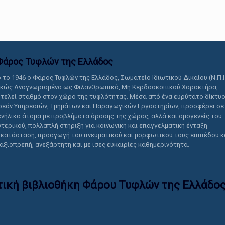
αυτό το περιεχόμενο.
Φάρος Τυφλών της Ελλάδoς
 το 1946 ο Φάρος Τυφλών της Ελλάδος, Σωματείο Ιδιωτικού Δικαίου (Ν.Π.Ι
ικώς Αναγνωρισμένο ως Φιλανθρωπικό, Μη Κερδοσκοπικού Χαρακτήρα,
τελεί σταθμό στον χώρο της τυφλότητας. Μέσα από ένα ευρύτατο δίκτυ
εάν Υπηρεσιών, Τμημάτων και Παραγωγικών Εργαστηρίων, προσφέρει σε
ενήλικα άτομα με προβλήματα όρασης της χώρας, αλλά και ομογενείς του
τερικού, πολλαπλή στήριξη για κοινωνική και επαγγελματική ένταξη-
κατάσταση, προαγωγή του πνευματικού και μορφωτικού τους επιπέδου κ
 αξιοπρεπή, ανεξάρτητη και με ίσες ευκαιρίες καθημερινότητα.
τική βιβλιοθήκη Φάρου Τυφλών της Ελλάδoς