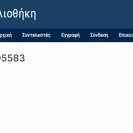
λιοθήκη
ρχική
Συντελεστές
Εγγραφή
Σύνδεση
Επικο
05583