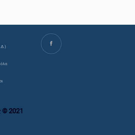
.Δ.)
ο
 όλα
αι
 © 2021