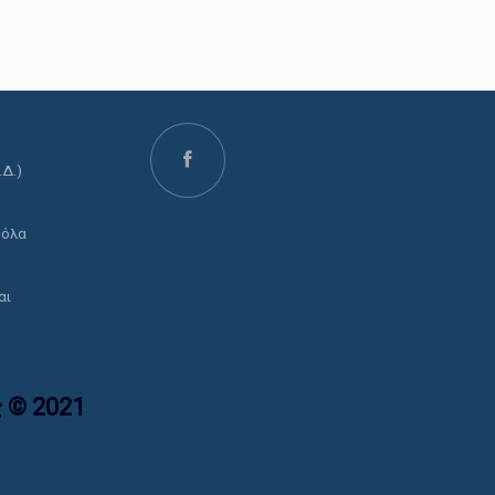
.Δ.)
ο
 όλα
αι
 © 2021