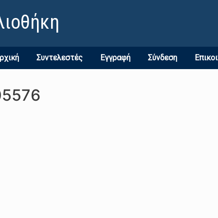
λιοθήκη
ρχική
Συντελεστές
Εγγραφή
Σύνδεση
Επικο
05576