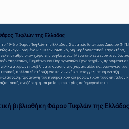
αυτό το περιεχόμενο.
Φάρος Τυφλών της Ελλάδoς
 το 1946 ο Φάρος Τυφλών της Ελλάδος, Σωματείο Ιδιωτικού Δικαίου (Ν.Π.Ι
ικώς Αναγνωρισμένο ως Φιλανθρωπικό, Μη Κερδοσκοπικού Χαρακτήρα,
τελεί σταθμό στον χώρο της τυφλότητας. Μέσα από ένα ευρύτατο δίκτυ
εάν Υπηρεσιών, Τμημάτων και Παραγωγικών Εργαστηρίων, προσφέρει σε
ενήλικα άτομα με προβλήματα όρασης της χώρας, αλλά και ομογενείς του
τερικού, πολλαπλή στήριξη για κοινωνική και επαγγελματική ένταξη-
κατάσταση, προαγωγή του πνευματικού και μορφωτικού τους επιπέδου κ
 αξιοπρεπή, ανεξάρτητη και με ίσες ευκαιρίες καθημερινότητα.
τική βιβλιοθήκη Φάρου Τυφλών της Ελλάδoς