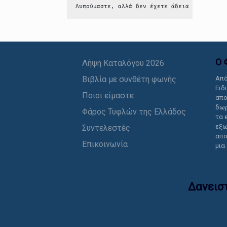
Λυπούμαστε, αλλά δεν έχετε άδεια να δείτε 
Ο 
Λήψη Καταλόγου 2026
Βιβλία με συνθέτη φωνής
Από
Ειδ
Ποιοι είμαστε
απο
δωρ
Φάρος Τυφλών της Ελλάδος
τα 
εξω
Συντελεστές
απο
Επικοινωνία
μια
Δανεισ