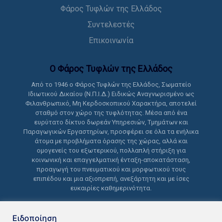
Φάρος Τυφλών της Ελλάδος
Συντελεστές
Επικοινωνία
Ο Φάρος Τυφλών της Ελλάδoς
Από το 1946 ο Φάρος Τυφλών της Ελλάδος, Σωματείο
Ιδιωτικού Δικαίου (Ν.Π.Ι.Δ.) Ειδικώς Αναγνωρισμένο ως
Φιλανθρωπικό, Μη Κερδοσκοπικού Χαρακτήρα, αποτελεί
σταθμό στον χώρο της τυφλότητας. Μέσα από ένα
ευρύτατο δίκτυο δωρεάν Υπηρεσιών, Τμημάτων και
Παραγωγικών Εργαστηρίων, προσφέρει σε όλα τα ενήλικα
άτομα με προβλήματα όρασης της χώρας, αλλά και
ομογενείς του εξωτερικού, πολλαπλή στήριξη για
κοινωνική και επαγγελματική ένταξη-αποκατάσταση,
προαγωγή του πνευματικού και μορφωτικού τους
επιπέδου και μια αξιοπρεπή, ανεξάρτητη και με ίσες
ευκαιρίες καθημερινότητα.
Ειδοποίηση