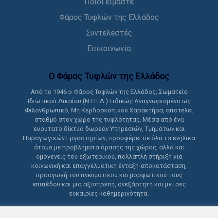
Ποιοι είμαστε
Φάρος Τυφλών της Ελλάδος
Συντελεστές
Επικοινωνία
Ο Φάρος Τυφλών της Ελλάδoς
Από το 1946 ο Φάρος Τυφλών της Ελλάδος, Σωματείο
Ιδιωτικού Δικαίου (Ν.Π.Ι.Δ.) Ειδικώς Αναγνωρισμένο ως
Φιλανθρωπικό, Μη Κερδοσκοπικού Χαρακτήρα, αποτελεί
σταθμό στον χώρο της τυφλότητας. Μέσα από ένα
ευρύτατο δίκτυο δωρεάν Υπηρεσιών, Τμημάτων και
Παραγωγικών Εργαστηρίων, προσφέρει σε όλα τα ενήλικα
άτομα με προβλήματα όρασης της χώρας, αλλά και
ομογενείς του εξωτερικού, πολλαπλή στήριξη για
κοινωνική και επαγγελματική ένταξη-αποκατάσταση,
προαγωγή του πνευματικού και μορφωτικού τους
επιπέδου και μια αξιοπρεπή, ανεξάρτητη και με ίσες
ευκαιρίες καθημερινότητα.