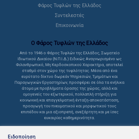
Φάρος Τυφλών της Ελλάδος
Συντελεστές
Επικοινωνία
Ο Φάρος Τυφλών της Ελλάδoς
Από το 1946 ο Φάρος Τυφλών της Ελλάδος, Σωματείο
Ιδιωτικού Δικαίου (Ν.Π.Ι.Δ.) Ειδικώς Αναγνωρισμένο ως
Φιλανθρωπικό, Μη Κερδοσκοπικού Χαρακτήρα, αποτελεί
σταθμό στον χώρο της τυφλότητας. Μέσα από ένα
ευρύτατο δίκτυο δωρεάν Υπηρεσιών, Τμημάτων και
Παραγωγικών Εργαστηρίων, προσφέρει σε όλα τα ενήλικα
άτομα με προβλήματα όρασης της χώρας, αλλά και
ομογενείς του εξωτερικού, πολλαπλή στήριξη για
κοινωνική και επαγγελματική ένταξη-αποκατάσταση,
προαγωγή του πνευματικού και μορφωτικού τους
επιπέδου και μια αξιοπρεπή, ανεξάρτητη και με ίσες
ευκαιρίες καθημερινότητα.
Ειδοποίηση