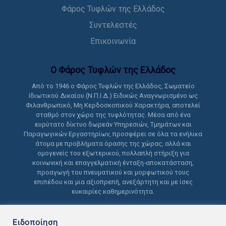
Φάρος Τυφλών της Ελλάδος
Συντελεστές
Επικοινωνία
Ο Φάρος Τυφλών της Ελλάδoς
Από το 1946 ο Φάρος Τυφλών της Ελλάδος, Σωματείο
Ιδιωτικού Δικαίου (Ν.Π.Ι.Δ.) Ειδικώς Αναγνωρισμένο ως
Φιλανθρωπικό, Μη Κερδοσκοπικού Χαρακτήρα, αποτελεί
σταθμό στον χώρο της τυφλότητας. Μέσα από ένα
ευρύτατο δίκτυο δωρεάν Υπηρεσιών, Τμημάτων και
Παραγωγικών Εργαστηρίων, προσφέρει σε όλα τα ενήλικα
άτομα με προβλήματα όρασης της χώρας, αλλά και
ομογενείς του εξωτερικού, πολλαπλή στήριξη για
κοινωνική και επαγγελματική ένταξη-αποκατάσταση,
προαγωγή του πνευματικού και μορφωτικού τους
επιπέδου και μια αξιοπρεπή, ανεξάρτητη και με ίσες
ευκαιρίες καθημερινότητα.
Ειδοποίηση