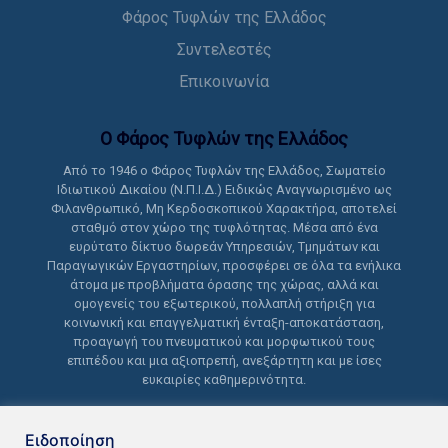
Φάρος Τυφλών της Ελλάδος
Συντελεστές
Επικοινωνία
Ο Φάρος Τυφλών της Ελλάδoς
Από το 1946 ο Φάρος Τυφλών της Ελλάδος, Σωματείο
Ιδιωτικού Δικαίου (Ν.Π.Ι.Δ.) Ειδικώς Αναγνωρισμένο ως
Φιλανθρωπικό, Μη Κερδοσκοπικού Χαρακτήρα, αποτελεί
σταθμό στον χώρο της τυφλότητας. Μέσα από ένα
ευρύτατο δίκτυο δωρεάν Υπηρεσιών, Τμημάτων και
Παραγωγικών Εργαστηρίων, προσφέρει σε όλα τα ενήλικα
άτομα με προβλήματα όρασης της χώρας, αλλά και
ομογενείς του εξωτερικού, πολλαπλή στήριξη για
κοινωνική και επαγγελματική ένταξη-αποκατάσταση,
προαγωγή του πνευματικού και μορφωτικού τους
επιπέδου και μια αξιοπρεπή, ανεξάρτητη και με ίσες
ευκαιρίες καθημερινότητα.
Ειδοποίηση