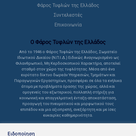
Φάρος Τυφλών της Ελλάδος
Συντελεστές
Επικοινωνία
Ο Φάρος Τυφλών της Ελλάδoς
Από το 1946 ο Φάρος Τυφλών της Ελλάδος, Σωματείο
Ιδιωτικού Δικαίου (Ν.Π.Ι.Δ.) Ειδικώς Αναγνωρισμένο ως
Φιλανθρωπικό, Μη Κερδοσκοπικού Χαρακτήρα, αποτελεί
σταθμό στον χώρο της τυφλότητας. Μέσα από ένα
ευρύτατο δίκτυο δωρεάν Υπηρεσιών, Τμημάτων και
Παραγωγικών Εργαστηρίων, προσφέρει σε όλα τα ενήλικα
άτομα με προβλήματα όρασης της χώρας, αλλά και
ομογενείς του εξωτερικού, πολλαπλή στήριξη για
κοινωνική και επαγγελματική ένταξη-αποκατάσταση,
προαγωγή του πνευματικού και μορφωτικού τους
επιπέδου και μια αξιοπρεπή, ανεξάρτητη και με ίσες
ευκαιρίες καθημερινότητα.
Ειδοποίηση