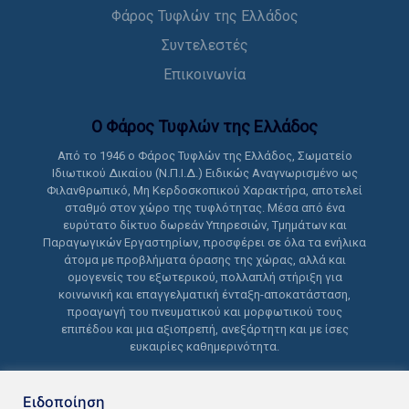
Φάρος Τυφλών της Ελλάδος
Συντελεστές
Επικοινωνία
Ο Φάρος Τυφλών της Ελλάδoς
Από το 1946 ο Φάρος Τυφλών της Ελλάδος, Σωματείο
Ιδιωτικού Δικαίου (Ν.Π.Ι.Δ.) Ειδικώς Αναγνωρισμένο ως
Φιλανθρωπικό, Μη Κερδοσκοπικού Χαρακτήρα, αποτελεί
σταθμό στον χώρο της τυφλότητας. Μέσα από ένα
ευρύτατο δίκτυο δωρεάν Υπηρεσιών, Τμημάτων και
Παραγωγικών Εργαστηρίων, προσφέρει σε όλα τα ενήλικα
άτομα με προβλήματα όρασης της χώρας, αλλά και
ομογενείς του εξωτερικού, πολλαπλή στήριξη για
κοινωνική και επαγγελματική ένταξη-αποκατάσταση,
προαγωγή του πνευματικού και μορφωτικού τους
επιπέδου και μια αξιοπρεπή, ανεξάρτητη και με ίσες
ευκαιρίες καθημερινότητα.
Ειδοποίηση