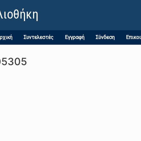
λιοθήκη
ρχική
Συντελεστές
Εγγραφή
Σύνδεση
Επικο
05305