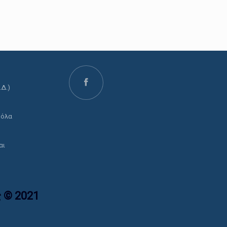
.Δ.)
ο
 όλα
αι
 © 2021