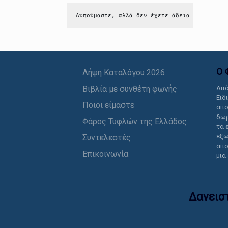
Λυπούμαστε, αλλά δεν έχετε άδεια να δείτε 
Ο 
Λήψη Καταλόγου 2026
Βιβλία με συνθέτη φωνής
Από
Ειδ
Ποιοι είμαστε
απο
δωρ
Φάρος Τυφλών της Ελλάδος
τα 
εξω
Συντελεστές
απο
Επικοινωνία
μια
Δανεισ