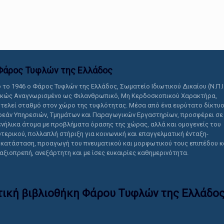
αυτό το περιεχόμενο.
Φάρος Τυφλών της Ελλάδoς
 το 1946 ο Φάρος Τυφλών της Ελλάδος, Σωματείο Ιδιωτικού Δικαίου (Ν.Π.Ι
ικώς Αναγνωρισμένο ως Φιλανθρωπικό, Μη Κερδοσκοπικού Χαρακτήρα,
τελεί σταθμό στον χώρο της τυφλότητας. Μέσα από ένα ευρύτατο δίκτυ
εάν Υπηρεσιών, Τμημάτων και Παραγωγικών Εργαστηρίων, προσφέρει σε
ενήλικα άτομα με προβλήματα όρασης της χώρας, αλλά και ομογενείς του
τερικού, πολλαπλή στήριξη για κοινωνική και επαγγελματική ένταξη-
κατάσταση, προαγωγή του πνευματικού και μορφωτικού τους επιπέδου κ
 αξιοπρεπή, ανεξάρτητη και με ίσες ευκαιρίες καθημερινότητα.
τική βιβλιοθήκη Φάρου Τυφλών της Ελλάδoς