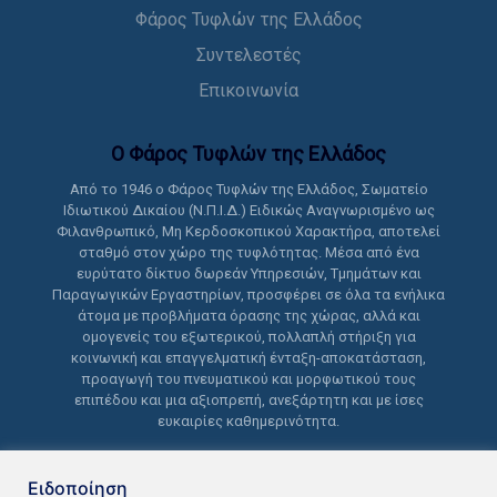
Φάρος Τυφλών της Ελλάδος
Συντελεστές
Επικοινωνία
Ο Φάρος Τυφλών της Ελλάδoς
Από το 1946 ο Φάρος Τυφλών της Ελλάδος, Σωματείο
Ιδιωτικού Δικαίου (Ν.Π.Ι.Δ.) Ειδικώς Αναγνωρισμένο ως
Φιλανθρωπικό, Μη Κερδοσκοπικού Χαρακτήρα, αποτελεί
σταθμό στον χώρο της τυφλότητας. Μέσα από ένα
ευρύτατο δίκτυο δωρεάν Υπηρεσιών, Τμημάτων και
Παραγωγικών Εργαστηρίων, προσφέρει σε όλα τα ενήλικα
άτομα με προβλήματα όρασης της χώρας, αλλά και
ομογενείς του εξωτερικού, πολλαπλή στήριξη για
κοινωνική και επαγγελματική ένταξη-αποκατάσταση,
προαγωγή του πνευματικού και μορφωτικού τους
επιπέδου και μια αξιοπρεπή, ανεξάρτητη και με ίσες
ευκαιρίες καθημερινότητα.
Ειδοποίηση