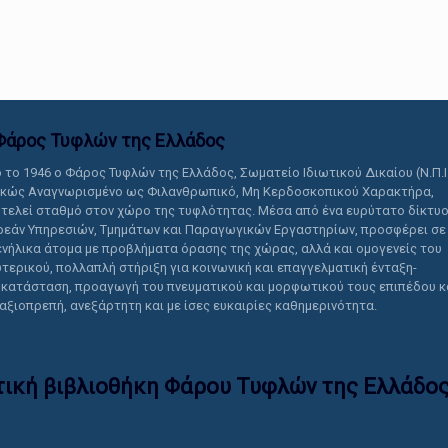
αυτό το περιεχόμενο.
Φάρος Τυφλών της Ελλάδoς
 το 1946 ο Φάρος Τυφλών της Ελλάδος, Σωματείο Ιδιωτικού Δικαίου (Ν.Π.Ι
ικώς Αναγνωρισμένο ως Φιλανθρωπικό, Μη Κερδοσκοπικού Χαρακτήρα,
τελεί σταθμό στον χώρο της τυφλότητας. Μέσα από ένα ευρύτατο δίκτυ
εάν Υπηρεσιών, Τμημάτων και Παραγωγικών Εργαστηρίων, προσφέρει σε
ενήλικα άτομα με προβλήματα όρασης της χώρας, αλλά και ομογενείς του
τερικού, πολλαπλή στήριξη για κοινωνική και επαγγελματική ένταξη-
κατάσταση, προαγωγή του πνευματικού και μορφωτικού τους επιπέδου κ
 αξιοπρεπή, ανεξάρτητη και με ίσες ευκαιρίες καθημερινότητα.
τική βιβλιοθήκη Φάρου Τυφλών της Ελλάδoς