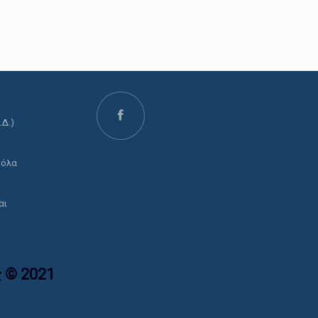
.Δ.)
ο
 όλα
αι
 © 2021