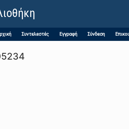
λιοθήκη
ρχική
Συντελεστές
Εγγραφή
Σύνδεση
Επικο
05234