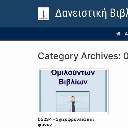
Δανειστική Βιβ
Α
Category Archives:
05234 – Σχιζοφρένεια και
φόνος