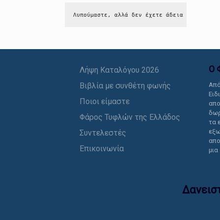
Λυπούμαστε, αλλά δεν έχετε άδεια να δείτε 
Ο 
Λήψη Καταλόγου 2026
Βιβλία με συνθέτη φωνής
Από
Ειδ
Ποιοι είμαστε
απο
δωρ
Φάρος Τυφλών της Ελλάδος
τα 
εξω
Συντελεστές
απο
Επικοινωνία
μια
Δανεισ