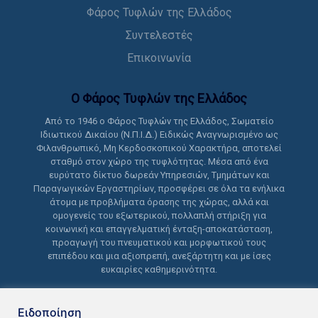
Φάρος Τυφλών της Ελλάδος
Συντελεστές
Επικοινωνία
Ο Φάρος Τυφλών της Ελλάδoς
Από το 1946 ο Φάρος Τυφλών της Ελλάδος, Σωματείο
Ιδιωτικού Δικαίου (Ν.Π.Ι.Δ.) Ειδικώς Αναγνωρισμένο ως
Φιλανθρωπικό, Μη Κερδοσκοπικού Χαρακτήρα, αποτελεί
σταθμό στον χώρο της τυφλότητας. Μέσα από ένα
ευρύτατο δίκτυο δωρεάν Υπηρεσιών, Τμημάτων και
Παραγωγικών Εργαστηρίων, προσφέρει σε όλα τα ενήλικα
άτομα με προβλήματα όρασης της χώρας, αλλά και
ομογενείς του εξωτερικού, πολλαπλή στήριξη για
κοινωνική και επαγγελματική ένταξη-αποκατάσταση,
προαγωγή του πνευματικού και μορφωτικού τους
επιπέδου και μια αξιοπρεπή, ανεξάρτητη και με ίσες
ευκαιρίες καθημερινότητα.
Ειδοποίηση