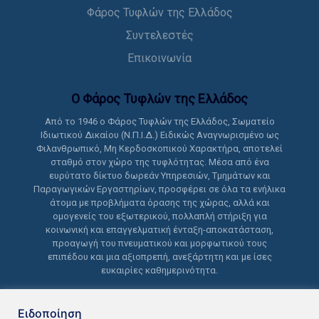
Φάρος Τυφλών της Ελλάδος
Συντελεστές
Επικοινωνία
Ο Φάρος Τυφλών της Ελλάδoς
Από το 1946 ο Φάρος Τυφλών της Ελλάδος, Σωματείο
Ιδιωτικού Δικαίου (Ν.Π.Ι.Δ.) Ειδικώς Αναγνωρισμένο ως
Φιλανθρωπικό, Μη Κερδοσκοπικού Χαρακτήρα, αποτελεί
σταθμό στον χώρο της τυφλότητας. Μέσα από ένα
ευρύτατο δίκτυο δωρεάν Υπηρεσιών, Τμημάτων και
Παραγωγικών Εργαστηρίων, προσφέρει σε όλα τα ενήλικα
άτομα με προβλήματα όρασης της χώρας, αλλά και
ομογενείς του εξωτερικού, πολλαπλή στήριξη για
κοινωνική και επαγγελματική ένταξη-αποκατάσταση,
προαγωγή του πνευματικού και μορφωτικού τους
επιπέδου και μια αξιοπρεπή, ανεξάρτητη και με ίσες
ευκαιρίες καθημερινότητα.
Ειδοποίηση