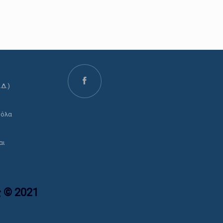
.Δ.)
ο
 όλα
αι
 © 2021