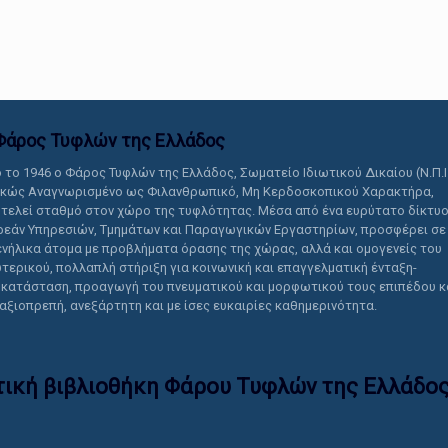
αυτό το περιεχόμενο.
Φάρος Τυφλών της Ελλάδoς
 το 1946 ο Φάρος Τυφλών της Ελλάδος, Σωματείο Ιδιωτικού Δικαίου (Ν.Π.Ι
ικώς Αναγνωρισμένο ως Φιλανθρωπικό, Μη Κερδοσκοπικού Χαρακτήρα,
τελεί σταθμό στον χώρο της τυφλότητας. Μέσα από ένα ευρύτατο δίκτυ
εάν Υπηρεσιών, Τμημάτων και Παραγωγικών Εργαστηρίων, προσφέρει σε
ενήλικα άτομα με προβλήματα όρασης της χώρας, αλλά και ομογενείς του
τερικού, πολλαπλή στήριξη για κοινωνική και επαγγελματική ένταξη-
κατάσταση, προαγωγή του πνευματικού και μορφωτικού τους επιπέδου κ
 αξιοπρεπή, ανεξάρτητη και με ίσες ευκαιρίες καθημερινότητα.
τική βιβλιοθήκη Φάρου Τυφλών της Ελλάδoς