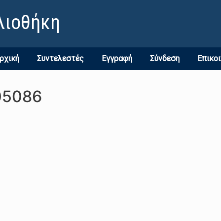
λιοθήκη
ρχική
Συντελεστές
Εγγραφή
Σύνδεση
Επικο
05086