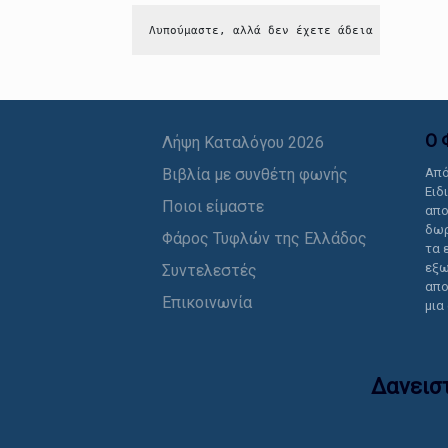
Λυπούμαστε, αλλά δεν έχετε άδεια να δείτε 
Ο 
Λήψη Καταλόγου 2026
Βιβλία με συνθέτη φωνής
Από
Ειδ
Ποιοι είμαστε
απο
δωρ
Φάρος Τυφλών της Ελλάδος
τα 
εξω
Συντελεστές
απο
Επικοινωνία
μια
Δανεισ