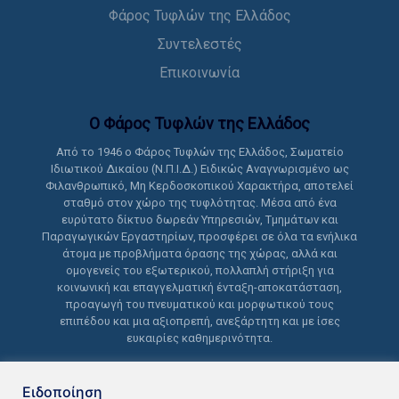
Φάρος Τυφλών της Ελλάδος
Συντελεστές
Επικοινωνία
Ο Φάρος Τυφλών της Ελλάδoς
Από το 1946 ο Φάρος Τυφλών της Ελλάδος, Σωματείο
Ιδιωτικού Δικαίου (Ν.Π.Ι.Δ.) Ειδικώς Αναγνωρισμένο ως
Φιλανθρωπικό, Μη Κερδοσκοπικού Χαρακτήρα, αποτελεί
σταθμό στον χώρο της τυφλότητας. Μέσα από ένα
ευρύτατο δίκτυο δωρεάν Υπηρεσιών, Τμημάτων και
Παραγωγικών Εργαστηρίων, προσφέρει σε όλα τα ενήλικα
άτομα με προβλήματα όρασης της χώρας, αλλά και
ομογενείς του εξωτερικού, πολλαπλή στήριξη για
κοινωνική και επαγγελματική ένταξη-αποκατάσταση,
προαγωγή του πνευματικού και μορφωτικού τους
επιπέδου και μια αξιοπρεπή, ανεξάρτητη και με ίσες
ευκαιρίες καθημερινότητα.
Ειδοποίηση