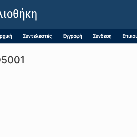
λιοθήκη
ρχική
Συντελεστές
Εγγραφή
Σύνδεση
Επικο
05001