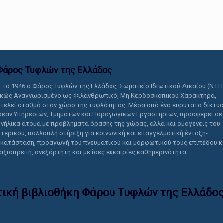
αυτό το περιεχόμενο.
Φάρος Τυφλών της Ελλάδoς
 το 1946 ο Φάρος Τυφλών της Ελλάδος, Σωματείο Ιδιωτικού Δικαίου (Ν.Π.Ι
ικώς Αναγνωρισμένο ως Φιλανθρωπικό, Μη Κερδοσκοπικού Χαρακτήρα,
τελεί σταθμό στον χώρο της τυφλότητας. Μέσα από ένα ευρύτατο δίκτυ
εάν Υπηρεσιών, Τμημάτων και Παραγωγικών Εργαστηρίων, προσφέρει σε
ενήλικα άτομα με προβλήματα όρασης της χώρας, αλλά και ομογενείς του
τερικού, πολλαπλή στήριξη για κοινωνική και επαγγελματική ένταξη-
κατάσταση, προαγωγή του πνευματικού και μορφωτικού τους επιπέδου κ
 αξιοπρεπή, ανεξάρτητη και με ίσες ευκαιρίες καθημερινότητα.
τική βιβλιοθήκη Φάρου Τυφλών της Ελλάδoς