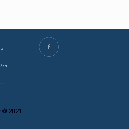
.Δ.)
ο
 όλα
αι
 © 2021