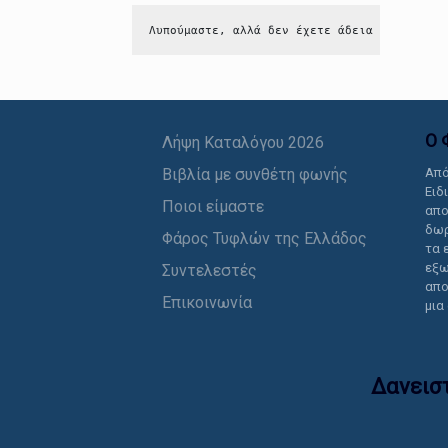
Λυπούμαστε, αλλά δεν έχετε άδεια να δείτε 
Ο 
Λήψη Καταλόγου 2026
Βιβλία με συνθέτη φωνής
Από
Ειδ
Ποιοι είμαστε
απο
δωρ
Φάρος Τυφλών της Ελλάδος
τα 
εξω
Συντελεστές
απο
Επικοινωνία
μια
Δανεισ