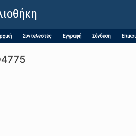
λιοθήκη
ρχική
Συντελεστές
Εγγραφή
Σύνδεση
Επικο
04775