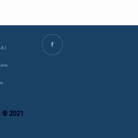
.Δ.)
ο
 όλα
αι
 © 2021