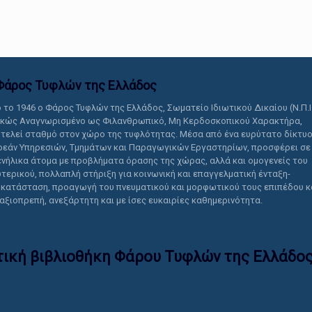
αυτό το περιεχόμενο.
Φάρος Τυφλών της Ελλάδoς
 το 1946 ο Φάρος Τυφλών της Ελλάδος, Σωματείο Ιδιωτικού Δικαίου (Ν.Π.Ι
ικώς Αναγνωρισμένο ως Φιλανθρωπικό, Μη Κερδοσκοπικού Χαρακτήρα,
τελεί σταθμό στον χώρο της τυφλότητας. Μέσα από ένα ευρύτατο δίκτυ
εάν Υπηρεσιών, Τμημάτων και Παραγωγικών Εργαστηρίων, προσφέρει σε
ενήλικα άτομα με προβλήματα όρασης της χώρας, αλλά και ομογενείς του
τερικού, πολλαπλή στήριξη για κοινωνική και επαγγελματική ένταξη-
κατάσταση, προαγωγή του πνευματικού και μορφωτικού τους επιπέδου κ
 αξιοπρεπή, ανεξάρτητη και με ίσες ευκαιρίες καθημερινότητα.
τική βιβλιοθήκη Φάρου Τυφλών της Ελλάδoς