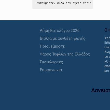
Λυπούμαστε, αλλά δεν έχετε άδεια να δείτε 
Ο 
Λήψη Καταλόγου 2026
Βιβλία με συνθέτη φωνής
Από
Ειδ
Ποιοι είμαστε
απο
δωρ
Φάρος Τυφλών της Ελλάδος
τα 
εξω
Συντελεστές
απο
Επικοινωνία
μια
Δανεισ