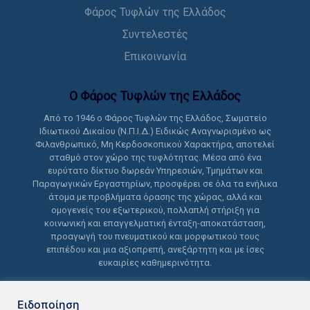
Φάρος Τυφλών της Ελλάδος
Συντελεστές
Επικοινωνία
Ο Φάρος Τυφλών της Ελλάδoς
Από το 1946 ο Φάρος Τυφλών της Ελλάδος, Σωματείο
Ιδιωτικού Δικαίου (Ν.Π.Ι.Δ.) Ειδικώς Αναγνωρισμένο ως
Φιλανθρωπικό, Μη Κερδοσκοπικού Χαρακτήρα, αποτελεί
σταθμό στον χώρο της τυφλότητας. Μέσα από ένα
ευρύτατο δίκτυο δωρεάν Υπηρεσιών, Τμημάτων και
Παραγωγικών Εργαστηρίων, προσφέρει σε όλα τα ενήλικα
άτομα με προβλήματα όρασης της χώρας, αλλά και
ομογενείς του εξωτερικού, πολλαπλή στήριξη για
κοινωνική και επαγγελματική ένταξη-αποκατάσταση,
προαγωγή του πνευματικού και μορφωτικού τους
επιπέδου και μια αξιοπρεπή, ανεξάρτητη και με ίσες
ευκαιρίες καθημερινότητα.
Ειδοποίηση