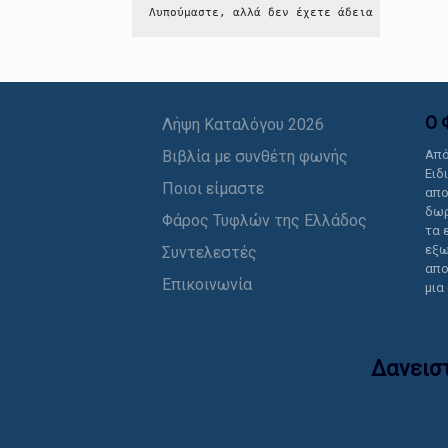
Λυπούμαστε, αλλά δεν έχετε άδεια να δείτε 
Ο 
Λήψη Καταλόγου 2026
Βιβλία με συνθέτη φωνής
Από
Ειδ
Ποιοι είμαστε
απο
δωρ
Φάρος Τυφλών της Ελλάδος
τα 
εξω
Συντελεστές
απο
Επικοινωνία
μια
Δανεισ