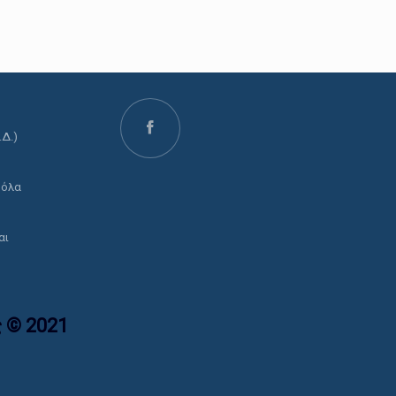
.Δ.)
ο
 όλα
αι
 © 2021