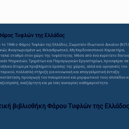
αυτό το περιεχόμενο.
Φάρος Τυφλών της Ελλάδoς
 το 1946 ο Φάρος Τυφλών της Ελλάδος, Σωματείο Ιδιωτικού Δικαίου (Ν.Π.Ι
ικώς Αναγνωρισμένο ως Φιλανθρωπικό, Μη Κερδοσκοπικού Χαρακτήρα,
τελεί σταθμό στον χώρο της τυφλότητας. Μέσα από ένα ευρύτατο δίκτυ
εάν Υπηρεσιών, Τμημάτων και Παραγωγικών Εργαστηρίων, προσφέρει σε
ενήλικα άτομα με προβλήματα όρασης της χώρας, αλλά και ομογενείς του
τερικού, πολλαπλή στήριξη για κοινωνική και επαγγελματική ένταξη-
κατάσταση, προαγωγή του πνευματικού και μορφωτικού τους επιπέδου κ
 αξιοπρεπή, ανεξάρτητη και με ίσες ευκαιρίες καθημερινότητα.
τική βιβλιοθήκη Φάρου Τυφλών της Ελλάδoς