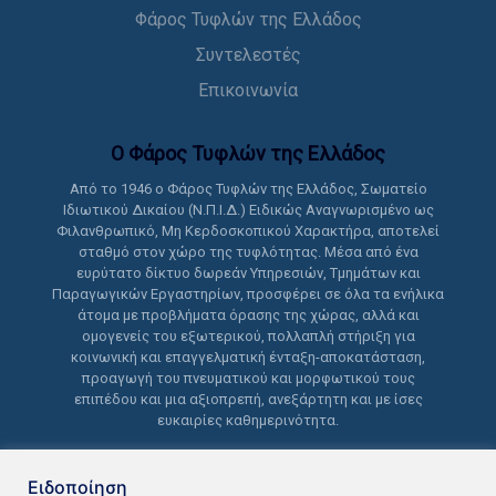
Φάρος Τυφλών της Ελλάδος
Συντελεστές
Επικοινωνία
Ο Φάρος Τυφλών της Ελλάδoς
Από το 1946 ο Φάρος Τυφλών της Ελλάδος, Σωματείο
Ιδιωτικού Δικαίου (Ν.Π.Ι.Δ.) Ειδικώς Αναγνωρισμένο ως
Φιλανθρωπικό, Μη Κερδοσκοπικού Χαρακτήρα, αποτελεί
σταθμό στον χώρο της τυφλότητας. Μέσα από ένα
ευρύτατο δίκτυο δωρεάν Υπηρεσιών, Τμημάτων και
Παραγωγικών Εργαστηρίων, προσφέρει σε όλα τα ενήλικα
άτομα με προβλήματα όρασης της χώρας, αλλά και
ομογενείς του εξωτερικού, πολλαπλή στήριξη για
κοινωνική και επαγγελματική ένταξη-αποκατάσταση,
προαγωγή του πνευματικού και μορφωτικού τους
επιπέδου και μια αξιοπρεπή, ανεξάρτητη και με ίσες
ευκαιρίες καθημερινότητα.
Ειδοποίηση