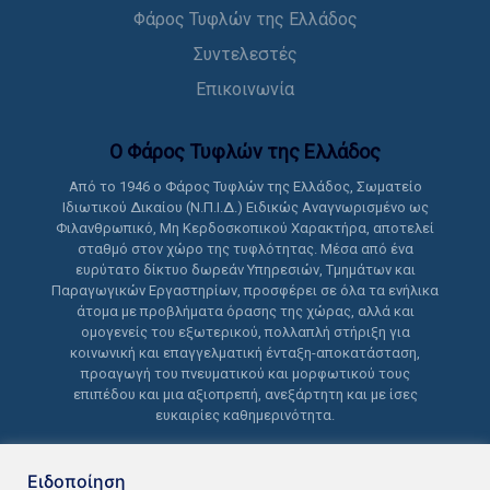
Φάρος Τυφλών της Ελλάδος
Συντελεστές
Επικοινωνία
Ο Φάρος Τυφλών της Ελλάδoς
Από το 1946 ο Φάρος Τυφλών της Ελλάδος, Σωματείο
Ιδιωτικού Δικαίου (Ν.Π.Ι.Δ.) Ειδικώς Αναγνωρισμένο ως
Φιλανθρωπικό, Μη Κερδοσκοπικού Χαρακτήρα, αποτελεί
σταθμό στον χώρο της τυφλότητας. Μέσα από ένα
ευρύτατο δίκτυο δωρεάν Υπηρεσιών, Τμημάτων και
Παραγωγικών Εργαστηρίων, προσφέρει σε όλα τα ενήλικα
άτομα με προβλήματα όρασης της χώρας, αλλά και
ομογενείς του εξωτερικού, πολλαπλή στήριξη για
κοινωνική και επαγγελματική ένταξη-αποκατάσταση,
προαγωγή του πνευματικού και μορφωτικού τους
επιπέδου και μια αξιοπρεπή, ανεξάρτητη και με ίσες
ευκαιρίες καθημερινότητα.
Ειδοποίηση