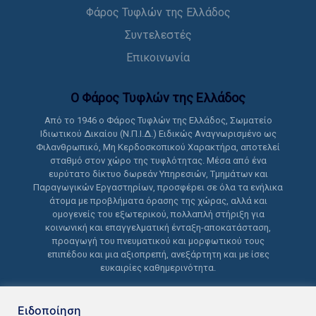
Φάρος Τυφλών της Ελλάδος
Συντελεστές
Επικοινωνία
Ο Φάρος Τυφλών της Ελλάδoς
Από το 1946 ο Φάρος Τυφλών της Ελλάδος, Σωματείο
Ιδιωτικού Δικαίου (Ν.Π.Ι.Δ.) Ειδικώς Αναγνωρισμένο ως
Φιλανθρωπικό, Μη Κερδοσκοπικού Χαρακτήρα, αποτελεί
σταθμό στον χώρο της τυφλότητας. Μέσα από ένα
ευρύτατο δίκτυο δωρεάν Υπηρεσιών, Τμημάτων και
Παραγωγικών Εργαστηρίων, προσφέρει σε όλα τα ενήλικα
άτομα με προβλήματα όρασης της χώρας, αλλά και
ομογενείς του εξωτερικού, πολλαπλή στήριξη για
κοινωνική και επαγγελματική ένταξη-αποκατάσταση,
προαγωγή του πνευματικού και μορφωτικού τους
επιπέδου και μια αξιοπρεπή, ανεξάρτητη και με ίσες
ευκαιρίες καθημερινότητα.
Ειδοποίηση