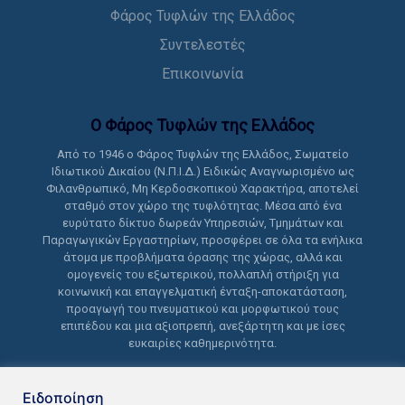
Φάρος Τυφλών της Ελλάδος
Συντελεστές
Επικοινωνία
Ο Φάρος Τυφλών της Ελλάδoς
Από το 1946 ο Φάρος Τυφλών της Ελλάδος, Σωματείο
Ιδιωτικού Δικαίου (Ν.Π.Ι.Δ.) Ειδικώς Αναγνωρισμένο ως
Φιλανθρωπικό, Μη Κερδοσκοπικού Χαρακτήρα, αποτελεί
σταθμό στον χώρο της τυφλότητας. Μέσα από ένα
ευρύτατο δίκτυο δωρεάν Υπηρεσιών, Τμημάτων και
Παραγωγικών Εργαστηρίων, προσφέρει σε όλα τα ενήλικα
άτομα με προβλήματα όρασης της χώρας, αλλά και
ομογενείς του εξωτερικού, πολλαπλή στήριξη για
κοινωνική και επαγγελματική ένταξη-αποκατάσταση,
προαγωγή του πνευματικού και μορφωτικού τους
επιπέδου και μια αξιοπρεπή, ανεξάρτητη και με ίσες
ευκαιρίες καθημερινότητα.
Ειδοποίηση