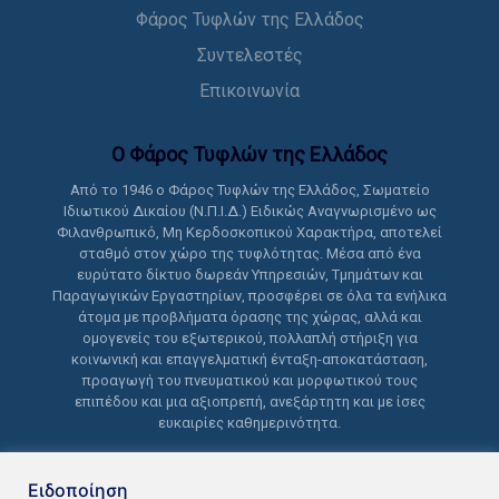
Φάρος Τυφλών της Ελλάδος
Συντελεστές
Επικοινωνία
Ο Φάρος Τυφλών της Ελλάδoς
Από το 1946 ο Φάρος Τυφλών της Ελλάδος, Σωματείο
Ιδιωτικού Δικαίου (Ν.Π.Ι.Δ.) Ειδικώς Αναγνωρισμένο ως
Φιλανθρωπικό, Μη Κερδοσκοπικού Χαρακτήρα, αποτελεί
σταθμό στον χώρο της τυφλότητας. Μέσα από ένα
ευρύτατο δίκτυο δωρεάν Υπηρεσιών, Τμημάτων και
Παραγωγικών Εργαστηρίων, προσφέρει σε όλα τα ενήλικα
άτομα με προβλήματα όρασης της χώρας, αλλά και
ομογενείς του εξωτερικού, πολλαπλή στήριξη για
κοινωνική και επαγγελματική ένταξη-αποκατάσταση,
προαγωγή του πνευματικού και μορφωτικού τους
επιπέδου και μια αξιοπρεπή, ανεξάρτητη και με ίσες
ευκαιρίες καθημερινότητα.
Ειδοποίηση