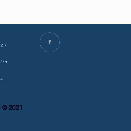
.Δ.)
ο
 όλα
αι
 © 2021