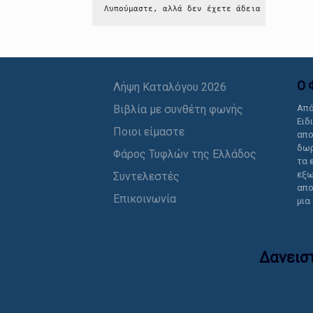
Λυπούμαστε, αλλά δεν έχετε άδεια να δείτε 
Ο 
Λήψη Καταλόγου 2026
Βιβλία με συνθέτη φωνής
Από
Ειδ
Ποιοι είμαστε
απο
δωρ
Φάρος Τυφλών της Ελλάδος
τα 
εξω
Συντελεστές
απο
Επικοινωνία
μια
Δανεισ