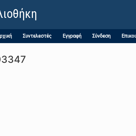
λιοθήκη
ρχική
Συντελεστές
Εγγραφή
Σύνδεση
Επικο
03347