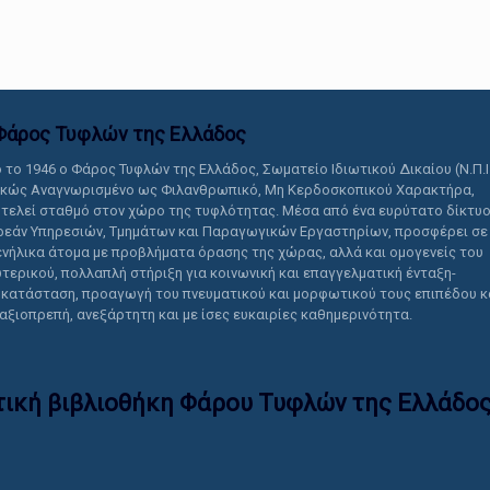
αυτό το περιεχόμενο.
Φάρος Τυφλών της Ελλάδoς
 το 1946 ο Φάρος Τυφλών της Ελλάδος, Σωματείο Ιδιωτικού Δικαίου (Ν.Π.Ι
ικώς Αναγνωρισμένο ως Φιλανθρωπικό, Μη Κερδοσκοπικού Χαρακτήρα,
τελεί σταθμό στον χώρο της τυφλότητας. Μέσα από ένα ευρύτατο δίκτυ
εάν Υπηρεσιών, Τμημάτων και Παραγωγικών Εργαστηρίων, προσφέρει σε
ενήλικα άτομα με προβλήματα όρασης της χώρας, αλλά και ομογενείς του
τερικού, πολλαπλή στήριξη για κοινωνική και επαγγελματική ένταξη-
κατάσταση, προαγωγή του πνευματικού και μορφωτικού τους επιπέδου κ
 αξιοπρεπή, ανεξάρτητη και με ίσες ευκαιρίες καθημερινότητα.
τική βιβλιοθήκη Φάρου Τυφλών της Ελλάδoς