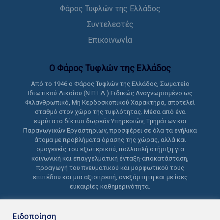
Φάρος Τυφλών της Ελλάδος
Συντελεστές
Επικοινωνία
Ο Φάρος Τυφλών της Ελλάδoς
Από το 1946 ο Φάρος Τυφλών της Ελλάδος, Σωματείο
Ιδιωτικού Δικαίου (Ν.Π.Ι.Δ.) Ειδικώς Αναγνωρισμένο ως
Φιλανθρωπικό, Μη Κερδοσκοπικού Χαρακτήρα, αποτελεί
σταθμό στον χώρο της τυφλότητας. Μέσα από ένα
ευρύτατο δίκτυο δωρεάν Υπηρεσιών, Τμημάτων και
Παραγωγικών Εργαστηρίων, προσφέρει σε όλα τα ενήλικα
άτομα με προβλήματα όρασης της χώρας, αλλά και
ομογενείς του εξωτερικού, πολλαπλή στήριξη για
κοινωνική και επαγγελματική ένταξη-αποκατάσταση,
προαγωγή του πνευματικού και μορφωτικού τους
επιπέδου και μια αξιοπρεπή, ανεξάρτητη και με ίσες
ευκαιρίες καθημερινότητα.
Ειδοποίηση