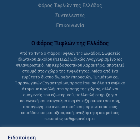
Φάρος Τυφλών της Ελλάδος
Συντελεστές
Επικοινωνία
Ο Φάρος Τυφλών της Ελλάδoς
Από το 1946 ο Φάρος Τυφλών της Ελλάδος, Σωματείο
Ιδιωτικού Δικαίου (Ν.Π.Ι.Δ.) Ειδικώς Αναγνωρισμένο ως
Φιλανθρωπικό, Μη Κερδοσκοπικού Χαρακτήρα, αποτελεί
σταθμό στον χώρο της τυφλότητας. Μέσα από ένα
ευρύτατο δίκτυο δωρεάν Υπηρεσιών, Τμημάτων και
Παραγωγικών Εργαστηρίων, προσφέρει σε όλα τα ενήλικα
άτομα με προβλήματα όρασης της χώρας, αλλά και
ομογενείς του εξωτερικού, πολλαπλή στήριξη για
κοινωνική και επαγγελματική ένταξη-αποκατάσταση,
προαγωγή του πνευματικού και μορφωτικού τους
επιπέδου και μια αξιοπρεπή, ανεξάρτητη και με ίσες
ευκαιρίες καθημερινότητα.
Ειδοποίηση