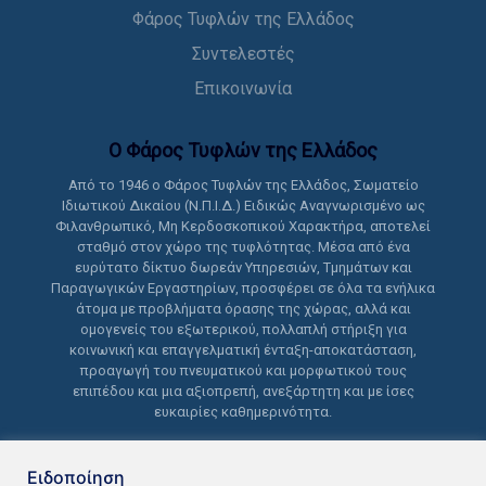
Φάρος Τυφλών της Ελλάδος
Συντελεστές
Επικοινωνία
Ο Φάρος Τυφλών της Ελλάδoς
Από το 1946 ο Φάρος Τυφλών της Ελλάδος, Σωματείο
Ιδιωτικού Δικαίου (Ν.Π.Ι.Δ.) Ειδικώς Αναγνωρισμένο ως
Φιλανθρωπικό, Μη Κερδοσκοπικού Χαρακτήρα, αποτελεί
σταθμό στον χώρο της τυφλότητας. Μέσα από ένα
ευρύτατο δίκτυο δωρεάν Υπηρεσιών, Τμημάτων και
Παραγωγικών Εργαστηρίων, προσφέρει σε όλα τα ενήλικα
άτομα με προβλήματα όρασης της χώρας, αλλά και
ομογενείς του εξωτερικού, πολλαπλή στήριξη για
κοινωνική και επαγγελματική ένταξη-αποκατάσταση,
προαγωγή του πνευματικού και μορφωτικού τους
επιπέδου και μια αξιοπρεπή, ανεξάρτητη και με ίσες
ευκαιρίες καθημερινότητα.
Ειδοποίηση