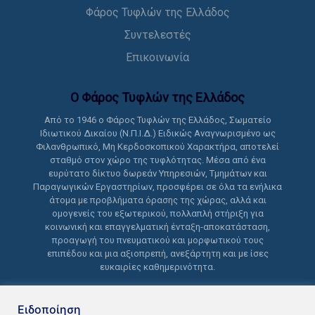
Φάρος Τυφλών της Ελλάδος
Συντελεστές
Επικοινωνία
Ο Φάρος Τυφλών της Ελλάδoς
Από το 1946 ο Φάρος Τυφλών της Ελλάδος, Σωματείο
Ιδιωτικού Δικαίου (Ν.Π.Ι.Δ.) Ειδικώς Αναγνωρισμένο ως
Φιλανθρωπικό, Μη Κερδοσκοπικού Χαρακτήρα, αποτελεί
σταθμό στον χώρο της τυφλότητας. Μέσα από ένα
ευρύτατο δίκτυο δωρεάν Υπηρεσιών, Τμημάτων και
Παραγωγικών Εργαστηρίων, προσφέρει σε όλα τα ενήλικα
άτομα με προβλήματα όρασης της χώρας, αλλά και
ομογενείς του εξωτερικού, πολλαπλή στήριξη για
κοινωνική και επαγγελματική ένταξη-αποκατάσταση,
προαγωγή του πνευματικού και μορφωτικού τους
επιπέδου και μια αξιοπρεπή, ανεξάρτητη και με ίσες
ευκαιρίες καθημερινότητα.
Ειδοποίηση