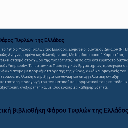
αυτό το περιεχόμενο.
Φάρος Τυφλών της Ελλάδoς
 το 1946 ο Φάρος Τυφλών της Ελλάδος, Σωματείο Ιδιωτικού Δικαίου (Ν.Π.Ι
ικώς Αναγνωρισμένο ως Φιλανθρωπικό, Μη Κερδοσκοπικού Χαρακτήρα,
τελεί σταθμό στον χώρο της τυφλότητας. Μέσα από ένα ευρύτατο δίκτυ
εάν Υπηρεσιών, Τμημάτων και Παραγωγικών Εργαστηρίων, προσφέρει σε
ενήλικα άτομα με προβλήματα όρασης της χώρας, αλλά και ομογενείς του
τερικού, πολλαπλή στήριξη για κοινωνική και επαγγελματική ένταξη-
κατάσταση, προαγωγή του πνευματικού και μορφωτικού τους επιπέδου κ
 αξιοπρεπή, ανεξάρτητη και με ίσες ευκαιρίες καθημερινότητα.
τική βιβλιοθήκη Φάρου Τυφλών της Ελλάδoς