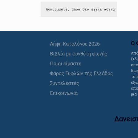
Λυπούμαστε, αλλά δεν έχετε άδεια να δείτε 
Ο 
Λήψη Καταλόγου 2026
Βιβλία με συνθέτη φωνής
Από
Ειδ
Ποιοι είμαστε
απο
δωρ
Φάρος Τυφλών της Ελλάδος
τα 
εξω
Συντελεστές
απο
Επικοινωνία
μια
Δανεισ