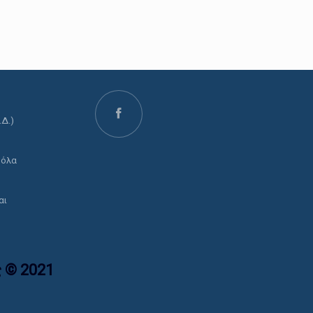
.Δ.)
ο
 όλα
αι
 © 2021