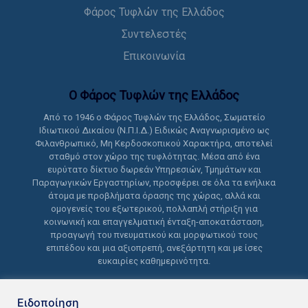
Φάρος Τυφλών της Ελλάδος
Συντελεστές
Επικοινωνία
Ο Φάρος Τυφλών της Ελλάδoς
Από το 1946 ο Φάρος Τυφλών της Ελλάδος, Σωματείο
Ιδιωτικού Δικαίου (Ν.Π.Ι.Δ.) Ειδικώς Αναγνωρισμένο ως
Φιλανθρωπικό, Μη Κερδοσκοπικού Χαρακτήρα, αποτελεί
σταθμό στον χώρο της τυφλότητας. Μέσα από ένα
ευρύτατο δίκτυο δωρεάν Υπηρεσιών, Τμημάτων και
Παραγωγικών Εργαστηρίων, προσφέρει σε όλα τα ενήλικα
άτομα με προβλήματα όρασης της χώρας, αλλά και
ομογενείς του εξωτερικού, πολλαπλή στήριξη για
κοινωνική και επαγγελματική ένταξη-αποκατάσταση,
προαγωγή του πνευματικού και μορφωτικού τους
επιπέδου και μια αξιοπρεπή, ανεξάρτητη και με ίσες
ευκαιρίες καθημερινότητα.
Ειδοποίηση