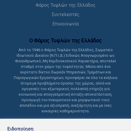
Φάρος Τυφλών της Ελλάδος
Συντελεστές
Επικοινωνία
Ο Φάρος Τυφλών της Ελλάδoς
Από το 1946 ο Φάρος Τυφλών της Ελλάδος, Σωματείο
Ιδιωτικού Δικαίου (Ν.Π.Ι.Δ.) Ειδικώς Αναγνωρισμένο ως
Φιλανθρωπικό, Μη Κερδοσκοπικού Χαρακτήρα, αποτελεί
σταθμό στον χώρο της τυφλότητας. Μέσα από ένα
ευρύτατο δίκτυο δωρεάν Υπηρεσιών, Τμημάτων και
Παραγωγικών Εργαστηρίων, προσφέρει σε όλα τα ενήλικα
άτομα με προβλήματα όρασης της χώρας, αλλά και
ομογενείς του εξωτερικού, πολλαπλή στήριξη για
κοινωνική και επαγγελματική ένταξη-αποκατάσταση,
προαγωγή του πνευματικού και μορφωτικού τους
επιπέδου και μια αξιοπρεπή, ανεξάρτητη και με ίσες
ευκαιρίες καθημερινότητα.
Ειδοποίηση