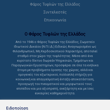
Φάρος Τυφλών της Ελλάδος
Συντελεστές
Επικοινωνία
Ο Φάρος Τυφλών της Ελλάδoς
Από το 1946 ο Φάρος Τυφλών της Ελλάδος, Σωματείο
Ιδιωτικού Δικαίου (Ν.Π.Ι.Δ.) Ειδικώς Αναγνωρισμένο ως
Φιλανθρωπικό, Μη Κερδοσκοπικού Χαρακτήρα, αποτελεί
σταθμό στον χώρο της τυφλότητας. Μέσα από ένα
ευρύτατο δίκτυο δωρεάν Υπηρεσιών, Τμημάτων και
Παραγωγικών Εργαστηρίων, προσφέρει σε όλα τα ενήλικα
άτομα με προβλήματα όρασης της χώρας, αλλά και
ομογενείς του εξωτερικού, πολλαπλή στήριξη για
κοινωνική και επαγγελματική ένταξη-αποκατάσταση,
προαγωγή του πνευματικού και μορφωτικού τους
επιπέδου και μια αξιοπρεπή, ανεξάρτητη και με ίσες
ευκαιρίες καθημερινότητα.
Ειδοποίηση