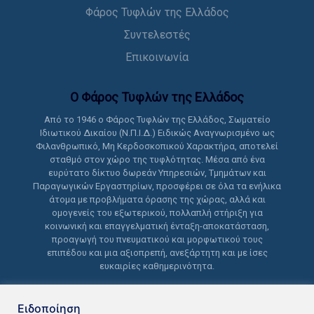
Φάρος Τυφλών της Ελλάδος
Συντελεστές
Επικοινωνία
Ο Φάρος Τυφλών της Ελλάδoς
Από το 1946 ο Φάρος Τυφλών της Ελλάδος, Σωματείο
Ιδιωτικού Δικαίου (Ν.Π.Ι.Δ.) Ειδικώς Αναγνωρισμένο ως
Φιλανθρωπικό, Μη Κερδοσκοπικού Χαρακτήρα, αποτελεί
σταθμό στον χώρο της τυφλότητας. Μέσα από ένα
ευρύτατο δίκτυο δωρεάν Υπηρεσιών, Τμημάτων και
Παραγωγικών Εργαστηρίων, προσφέρει σε όλα τα ενήλικα
άτομα με προβλήματα όρασης της χώρας, αλλά και
ομογενείς του εξωτερικού, πολλαπλή στήριξη για
κοινωνική και επαγγελματική ένταξη-αποκατάσταση,
προαγωγή του πνευματικού και μορφωτικού τους
επιπέδου και μια αξιοπρεπή, ανεξάρτητη και με ίσες
ευκαιρίες καθημερινότητα.
Ειδοποίηση