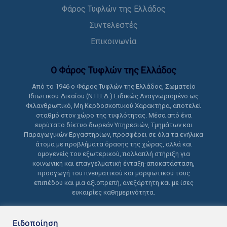
Φάρος Τυφλών της Ελλάδος
Συντελεστές
Επικοινωνία
Ο Φάρος Τυφλών της Ελλάδoς
Από το 1946 ο Φάρος Τυφλών της Ελλάδος, Σωματείο
Ιδιωτικού Δικαίου (Ν.Π.Ι.Δ.) Ειδικώς Αναγνωρισμένο ως
Φιλανθρωπικό, Μη Κερδοσκοπικού Χαρακτήρα, αποτελεί
σταθμό στον χώρο της τυφλότητας. Μέσα από ένα
ευρύτατο δίκτυο δωρεάν Υπηρεσιών, Τμημάτων και
Παραγωγικών Εργαστηρίων, προσφέρει σε όλα τα ενήλικα
άτομα με προβλήματα όρασης της χώρας, αλλά και
ομογενείς του εξωτερικού, πολλαπλή στήριξη για
κοινωνική και επαγγελματική ένταξη-αποκατάσταση,
προαγωγή του πνευματικού και μορφωτικού τους
επιπέδου και μια αξιοπρεπή, ανεξάρτητη και με ίσες
ευκαιρίες καθημερινότητα.
Ειδοποίηση