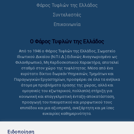
Φάρος Τυφλών της Ελλάδος
Συντελεστές
Επικοινωνία
Ο Φάρος Τυφλών της Ελλάδoς
Από το 1946 ο Φάρος Τυφλών της Ελλάδος, Σωματείο
Ιδιωτικού Δικαίου (Ν.Π.Ι.Δ.) Ειδικώς Αναγνωρισμένο ως
Φιλανθρωπικό, Μη Κερδοσκοπικού Χαρακτήρα, αποτελεί
σταθμό στον χώρο της τυφλότητας. Μέσα από ένα
ευρύτατο δίκτυο δωρεάν Υπηρεσιών, Τμημάτων και
Παραγωγικών Εργαστηρίων, προσφέρει σε όλα τα ενήλικα
άτομα με προβλήματα όρασης της χώρας, αλλά και
ομογενείς του εξωτερικού, πολλαπλή στήριξη για
κοινωνική και επαγγελματική ένταξη-αποκατάσταση,
προαγωγή του πνευματικού και μορφωτικού τους
επιπέδου και μια αξιοπρεπή, ανεξάρτητη και με ίσες
ευκαιρίες καθημερινότητα.
Ειδοποίηση