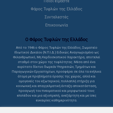
Ποιοι είμαστε
Φάρος Τυφλών της Ελλάδος
Συντελεστές
Επικοινωνία
Ο Φάρος Τυφλών της Ελλάδoς
Από το 1946 ο Φάρος Τυφλών της Ελλάδος, Σωματείο
Ιδιωτικού Δικαίου (Ν.Π.Ι.Δ.) Ειδικώς Αναγνωρισμένο ως
Φιλανθρωπικό, Μη Κερδοσκοπικού Χαρακτήρα, αποτελεί
σταθμό στον χώρο της τυφλότητας. Μέσα από ένα
ευρύτατο δίκτυο δωρεάν Υπηρεσιών, Τμημάτων και
Παραγωγικών Εργαστηρίων, προσφέρει σε όλα τα ενήλικα
άτομα με προβλήματα όρασης της χώρας, αλλά και
ομογενείς του εξωτερικού, πολλαπλή στήριξη για
κοινωνική και επαγγελματική ένταξη-αποκατάσταση,
προαγωγή του πνευματικού και μορφωτικού τους
επιπέδου και μια αξιοπρεπή, ανεξάρτητη και με ίσες
ευκαιρίες καθημερινότητα.