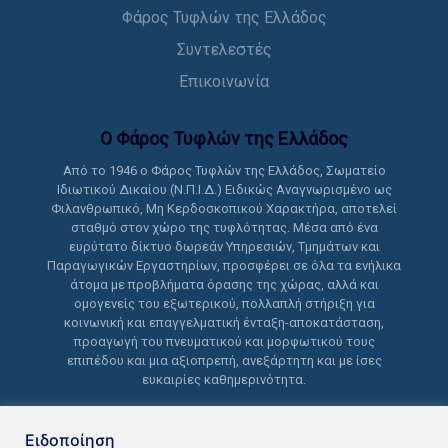
Φάρος Τυφλών της Ελλάδος
Συντελεστές
Επικοινωνία
Ο Φάρος Τυφλών της Ελλάδoς
Από το 1946 ο Φάρος Τυφλών της Ελλάδος, Σωματείο
Ιδιωτικού Δικαίου (Ν.Π.Ι.Δ.) Ειδικώς Αναγνωρισμένο ως
Φιλανθρωπικό, Μη Κερδοσκοπικού Χαρακτήρα, αποτελεί
σταθμό στον χώρο της τυφλότητας. Μέσα από ένα
ευρύτατο δίκτυο δωρεάν Υπηρεσιών, Τμημάτων και
Παραγωγικών Εργαστηρίων, προσφέρει σε όλα τα ενήλικα
άτομα με προβλήματα όρασης της χώρας, αλλά και
ομογενείς του εξωτερικού, πολλαπλή στήριξη για
κοινωνική και επαγγελματική ένταξη-αποκατάσταση,
προαγωγή του πνευματικού και μορφωτικού τους
επιπέδου και μια αξιοπρεπή, ανεξάρτητη και με ίσες
ευκαιρίες καθημερινότητα.
Ειδοποίηση