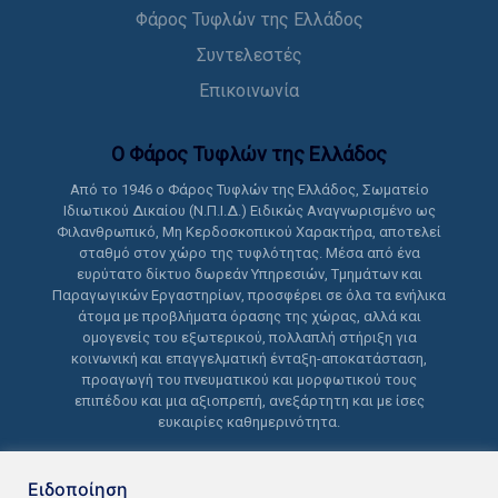
Φάρος Τυφλών της Ελλάδος
Συντελεστές
Επικοινωνία
Ο Φάρος Τυφλών της Ελλάδoς
Από το 1946 ο Φάρος Τυφλών της Ελλάδος, Σωματείο
Ιδιωτικού Δικαίου (Ν.Π.Ι.Δ.) Ειδικώς Αναγνωρισμένο ως
Φιλανθρωπικό, Μη Κερδοσκοπικού Χαρακτήρα, αποτελεί
σταθμό στον χώρο της τυφλότητας. Μέσα από ένα
ευρύτατο δίκτυο δωρεάν Υπηρεσιών, Τμημάτων και
Παραγωγικών Εργαστηρίων, προσφέρει σε όλα τα ενήλικα
άτομα με προβλήματα όρασης της χώρας, αλλά και
ομογενείς του εξωτερικού, πολλαπλή στήριξη για
κοινωνική και επαγγελματική ένταξη-αποκατάσταση,
προαγωγή του πνευματικού και μορφωτικού τους
επιπέδου και μια αξιοπρεπή, ανεξάρτητη και με ίσες
ευκαιρίες καθημερινότητα.
Ειδοποίηση