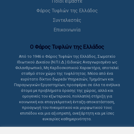
Ποιοι είμαστε
Φάρος Τυφλών της Ελλάδος
Συντελεστές
Επικοινωνία
Ο Φάρος Τυφλών της Ελλάδoς
Από το 1946 ο Φάρος Τυφλών της Ελλάδος, Σωματείο
Ιδιωτικού Δικαίου (Ν.Π.Ι.Δ.) Ειδικώς Αναγνωρισμένο ως
Φιλανθρωπικό, Μη Κερδοσκοπικού Χαρακτήρα, αποτελεί
σταθμό στον χώρο της τυφλότητας. Μέσα από ένα
ευρύτατο δίκτυο δωρεάν Υπηρεσιών, Τμημάτων και
Παραγωγικών Εργαστηρίων, προσφέρει σε όλα τα ενήλικα
άτομα με προβλήματα όρασης της χώρας, αλλά και
ομογενείς του εξωτερικού, πολλαπλή στήριξη για
κοινωνική και επαγγελματική ένταξη-αποκατάσταση,
προαγωγή του πνευματικού και μορφωτικού τους
επιπέδου και μια αξιοπρεπή, ανεξάρτητη και με ίσες
ευκαιρίες καθημερινότητα.