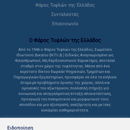
Φάρος Τυφλών της Ελλάδος
Συντελεστές
Επικοινωνία
Ο Φάρος Τυφλών της Ελλάδoς
Από το 1946 ο Φάρος Τυφλών της Ελλάδος, Σωματείο
Ιδιωτικού Δικαίου (Ν.Π.Ι.Δ.) Ειδικώς Αναγνωρισμένο ως
Φιλανθρωπικό, Μη Κερδοσκοπικού Χαρακτήρα, αποτελεί
σταθμό στον χώρο της τυφλότητας. Μέσα από ένα
ευρύτατο δίκτυο δωρεάν Υπηρεσιών, Τμημάτων και
Παραγωγικών Εργαστηρίων, προσφέρει σε όλα τα ενήλικα
άτομα με προβλήματα όρασης της χώρας, αλλά και
ομογενείς του εξωτερικού, πολλαπλή στήριξη για
κοινωνική και επαγγελματική ένταξη-αποκατάσταση,
προαγωγή του πνευματικού και μορφωτικού τους
επιπέδου και μια αξιοπρεπή, ανεξάρτητη και με ίσες
ευκαιρίες καθημερινότητα.
Ειδοποίηση