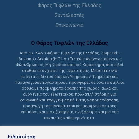
Φάρος Τυφλών της Ελλάδος
Συντελεστές
Επικοινωνία
Ο Φάρος Τυφλών της Ελλάδoς
Από το 1946 ο Φάρος Τυφλών της Ελλάδος, Σωματείο
Ιδιωτικού Δικαίου (Ν.Π.Ι.Δ.) Ειδικώς Αναγνωρισμένο ως
Φιλανθρωπικό, Μη Κερδοσκοπικού Χαρακτήρα, αποτελεί
σταθμό στον χώρο της τυφλότητας. Μέσα από ένα
ευρύτατο δίκτυο δωρεάν Υπηρεσιών, Τμημάτων και
Παραγωγικών Εργαστηρίων, προσφέρει σε όλα τα ενήλικα
άτομα με προβλήματα όρασης της χώρας, αλλά και
ομογενείς του εξωτερικού, πολλαπλή στήριξη για
κοινωνική και επαγγελματική ένταξη-αποκατάσταση,
προαγωγή του πνευματικού και μορφωτικού τους
επιπέδου και μια αξιοπρεπή, ανεξάρτητη και με ίσες
ευκαιρίες καθημερινότητα.
Ειδοποίηση