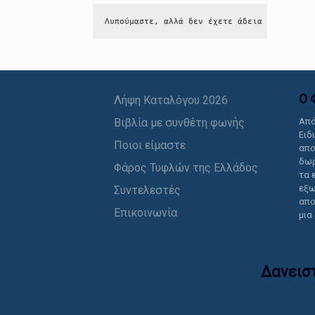
Λυπούμαστε, αλλά δεν έχετε άδεια να δείτε 
Ο 
Λήψη Καταλόγου 2026
Βιβλία με συνθέτη φωνής
Από
Ειδ
Ποιοι είμαστε
απο
δωρ
Φάρος Τυφλών της Ελλάδος
τα 
εξω
Συντελεστές
απο
Επικοινωνία
μια
Δανεισ