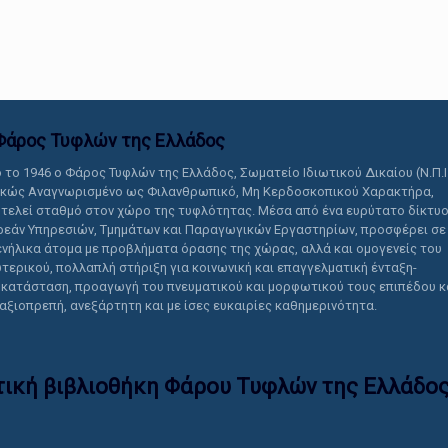
αυτό το περιεχόμενο.
Φάρος Τυφλών της Ελλάδoς
 το 1946 ο Φάρος Τυφλών της Ελλάδος, Σωματείο Ιδιωτικού Δικαίου (Ν.Π.Ι
ικώς Αναγνωρισμένο ως Φιλανθρωπικό, Μη Κερδοσκοπικού Χαρακτήρα,
τελεί σταθμό στον χώρο της τυφλότητας. Μέσα από ένα ευρύτατο δίκτυ
εάν Υπηρεσιών, Τμημάτων και Παραγωγικών Εργαστηρίων, προσφέρει σε
ενήλικα άτομα με προβλήματα όρασης της χώρας, αλλά και ομογενείς του
τερικού, πολλαπλή στήριξη για κοινωνική και επαγγελματική ένταξη-
κατάσταση, προαγωγή του πνευματικού και μορφωτικού τους επιπέδου κ
 αξιοπρεπή, ανεξάρτητη και με ίσες ευκαιρίες καθημερινότητα.
τική βιβλιοθήκη Φάρου Τυφλών της Ελλάδoς