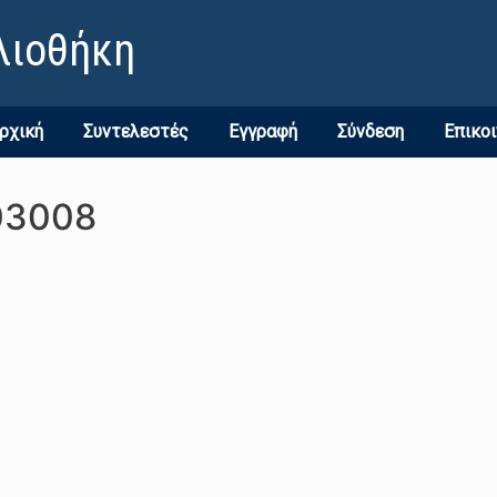
λιοθήκη
ρχική
Συντελεστές
Εγγραφή
Σύνδεση
Επικο
03008