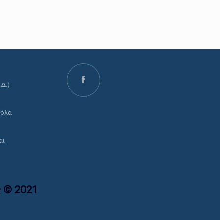
.Δ.)
ο
 όλα
αι
 © 2021