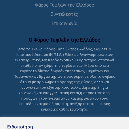
Φάρος Τυφλών της Ελλάδος
Συντελεστές
Επικοινωνία
Ο Φάρος Τυφλών της Ελλάδoς
Από το 1946 ο Φάρος Τυφλών της Ελλάδος, Σωματείο
Ιδιωτικού Δικαίου (Ν.Π.Ι.Δ.) Ειδικώς Αναγνωρισμένο ως
Φιλανθρωπικό, Μη Κερδοσκοπικού Χαρακτήρα, αποτελεί
σταθμό στον χώρο της τυφλότητας. Μέσα από ένα
ευρύτατο δίκτυο δωρεάν Υπηρεσιών, Τμημάτων και
Παραγωγικών Εργαστηρίων, προσφέρει σε όλα τα ενήλικα
άτομα με προβλήματα όρασης της χώρας, αλλά και
ομογενείς του εξωτερικού, πολλαπλή στήριξη για
κοινωνική και επαγγελματική ένταξη-αποκατάσταση,
προαγωγή του πνευματικού και μορφωτικού τους
επιπέδου και μια αξιοπρεπή, ανεξάρτητη και με ίσες
ευκαιρίες καθημερινότητα.
Ειδοποίηση